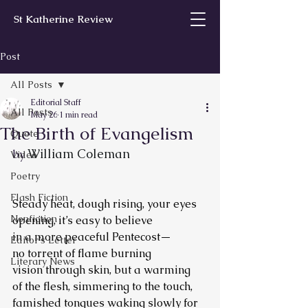
St Katherine Review
Post
All Posts
Editorial Staff
All Posts
May 26
1 min read
The Birth of Evangelism
Quote
William Coleman
by 
Video
Poetry
Flash Fiction
Steady heat, dough rising, your eyes
Nonfiction
opening, it’s easy to believe
in a more peaceful Pentecost—
Editor’s Letter
no torrent of flame burning
Literary News
vision through skin, but a warming
of the flesh, simmering to the touch,
famished tongues waking slowly for 