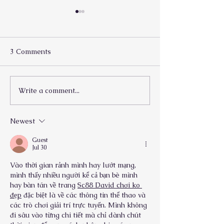
3 Comments
No Better Place
Write a comment...
The Pianist and His
Cantor
Newest
Guest
Jul 30
Vào thời gian rảnh mình hay lướt mạng, 
mình thấy nhiều người kể cả bạn bè mình 
hay bàn tán về trang 
Sc88 David chơi ko 
đẹp
 đặc biệt là về các thông tin thể thao và 
các trò chơi giải trí trực tuyến. Mình không 
đi sâu vào từng chi tiết mà chỉ dành chút 