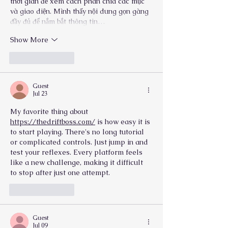
thời gian để xem cách phân chia các mục 
và giao diện. Mình thấy nội dung gọn gàng 
đầy đủ để nắm bắt thông tin…
Show More
Like
Reply
Guest
Jul 23
My favorite thing about 
https://thedriftboss.com/
 is how easy it is 
to start playing. There's no long tutorial 
or complicated controls. Just jump in and 
test your reflexes. Every platform feels 
like a new challenge, making it difficult 
to stop after just one attempt.
Like
Reply
Guest
Jul 09